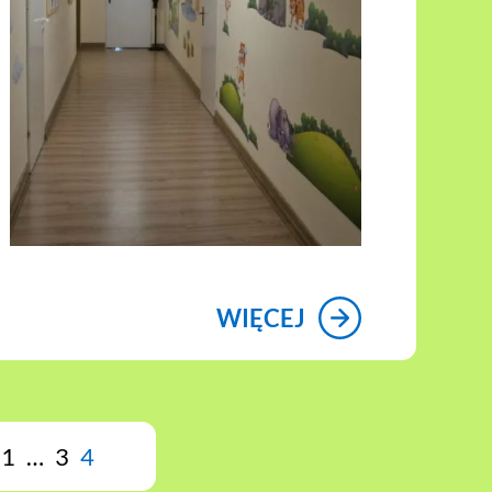
WIĘCEJ
1
…
3
4